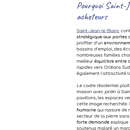
Pourquoi Saint-J
acheteurs
Saint-Jean-le-Blanc
cont
stratégique aux portes 
profiter d’un
environnem
bassins d’emploi, des éco
nombreuses familles chois
meilleur
équilibre entre 
rapides vers Orléans Sud,
également l’attractivité l
Le cadre résidentiel pla
maison avec jardin à Sai
pavillons, les espaces ve
cette image recherchée. P
humaine
qui rassure de 
secteur de la pierre sans 
forte demande
explique 
soutenus malgré un marché