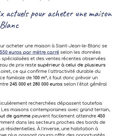
ix actuels pour acheter une maison
-Blanc
our acheter une maison à Saint-Jean-le-Blanc se
 550 euros par mètre carré
selon les données
 spécialisées et des ventes récentes observées
eau de prix reste
supérieur à celui de plusieurs
oiret, ce qui confirme l’attractivité durable du
ce familiale de
100 m²
, il faut donc prévoir un
ntre
245 000 et 280 000 euros
selon l’état général
ticulièrement recherchées dépassent toutefois
 Les maisons contemporaines avec grand terrain,
aut de gamme
peuvent facilement atteindre
450
amment dans les secteurs proches des bords de
s résidentielles. À l’inverse, une habitation à
 axe plus passant pourra offrir des opportunités