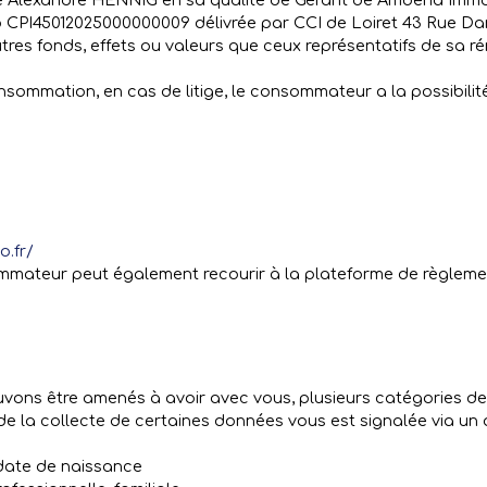
 Alexandre HENNIG en sa qualité de Gérant de Amberia Immob
o CPI45012025000000009 délivrée par CCI de Loiret 43 Rue Dan
'autres fonds, effets ou valeurs que ceux représentatifs de sa
nsommation, en cas de litige, le consommateur a la possibilit
o.fr/
ommateur peut également recourir à la plateforme de règlement
ouvons être amenés à avoir avec vous, plusieurs catégories 
de la collecte de certaines données vous est signalée via un a
, date de naissance