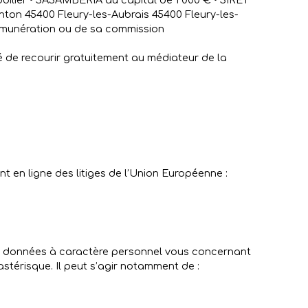
ilier • SASAMBERIA au capital de 1 000 € • SIRET
ton 45400 Fleury-les-Aubrais 45400 Fleury-les-
 rémunération ou de sa commission
é de recourir gratuitement au médiateur de la
 en ligne des litiges de l’Union Européenne :
de données à caractère personnel vous concernant
stérisque. Il peut s’agir notamment de :