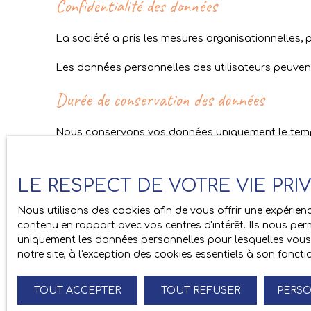
Confidentialité des données
La société a pris les mesures organisationnelles, 
Les données personnelles des utilisateurs peuvent
Durée de conservation des données
Nous conservons vos données uniquement le temps 
Droits des utilisateurs
LE RESPECT DE VOTRE VIE PRI
Conformément à la réglementation européenne et à l
Nous utilisons des cookies afin de vous offrir une expéri
par la société Amberia Immobilier ont le droit d’ac
contenu en rapport avec vos centres d'intérêt. Ils nous perm
personnelles en
uniquement les données personnelles pour lesquelles vous 
notre site, à l'exception des cookies essentiels à son fonc
Si vous ne souhaitez pas faire l'objet de prospect
démarchage téléphonique, prévu par l'article L223
Worldline, Service Bloctel, CS 61311, 41013 BLOIS C
TOUT ACCEPTER
TOUT REFUSER
PERSO