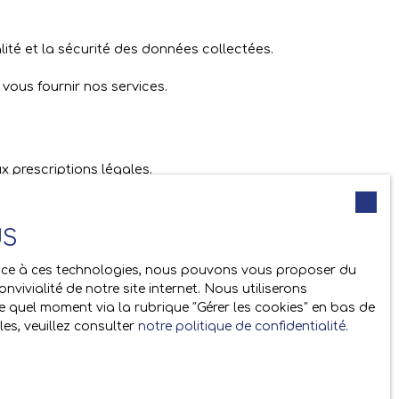
lité et la sécurité des données collectées.
vous fournir nos services.
 prescriptions légales.
US
utes dont les données personnelles sont traitées
Grace à ces technologies, nous pouvons vous proposer du
, la mise à jour et la suppression de leurs données
vivialité de notre site internet. Nous utiliserons
 quel moment via la rubrique ″Gérer les cookies″ en bas de
es, veuillez consulter
re gratuitement sur la liste d'opposition au
notre politique de confidentialité
.
l.gouv.fr
ou par courrier adressé à Société