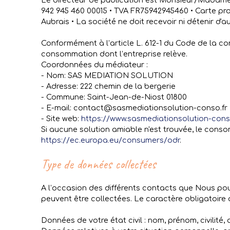
Le directeur de publication est Monsieur/Madame
942 945 460 00015 • TVA FR75942945460 • Carte pr
Aubrais • La société ne doit recevoir ni détenir d
Conformément à l’article L. 612-1 du Code de la co
consommation dont l’entreprise relève.
Coordonnées du médiateur :
- Nom: SAS MEDIATION SOLUTION
- Adresse: 222 chemin de la bergerie
- Commune: Saint-Jean-de-Niost 01800
- E-mail: contact@sasmediationsolution-conso.fr
- Site web:
https://www.sasmediationsolution-cons
Si aucune solution amiable n'est trouvée, le cons
https://ec.europa.eu/consumers/odr
.
Type de données collectées
A l’occasion des différents contacts que Nous p
peuvent être collectées. Le caractère obligatoire 
Données de votre état civil : nom, prénom, civilité