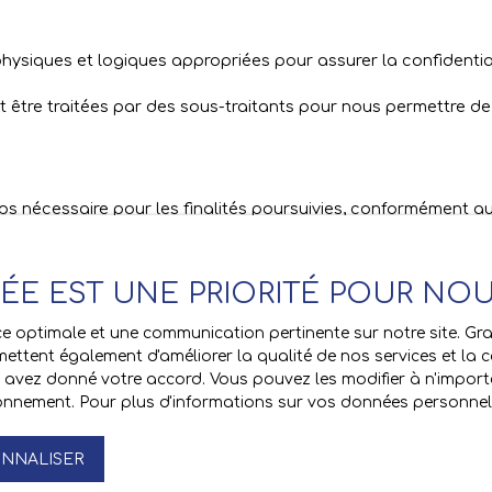
physiques et logiques appropriées pour assurer la confidentia
 être traitées par des sous-traitants pour nous permettre de 
nécessaire pour les finalités poursuivies, conformément aux
VÉE EST UNE PRIORITÉ POUR NO
a loi Informatique et libertés du 6 janvier 1978, les interna
ence optimale et une communication pertinente sur notre site. 
céder à leurs données et le droit de demander la rectification
ettent également d'améliorer la qualité de nos services et la con
avez donné votre accord. Vous pouvez les modifier à n'importe
tionnement. Pour plus d'informations sur vos données personnell
ion commerciale par voie téléphonique, vous pouvez vous inscri
-1 du code de la consommation, sur le site Internet
www.blocte
EDEX.
NNALISER