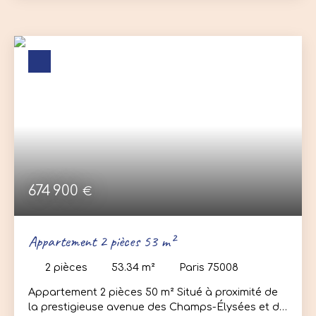
placard, d’une cuisine indépendante, ainsi que
d’une agréable pièce de vie donnant accès à un
balcon. Un couloir dessert deux chambres, une
salle d’eau et wc indépendant. Ce bien est
complété par une place de parking privative ainsi
qu’une cave. Contactez nous pour organiser
rapidement une visite !
674 900
€
Appartement 2 pièces 53 m²
2
pièces
53.34
m²
Paris 75008
Appartement 2 pièces 50 m² Situé à proximité de
la prestigieuse avenue des Champs-Élysées et du