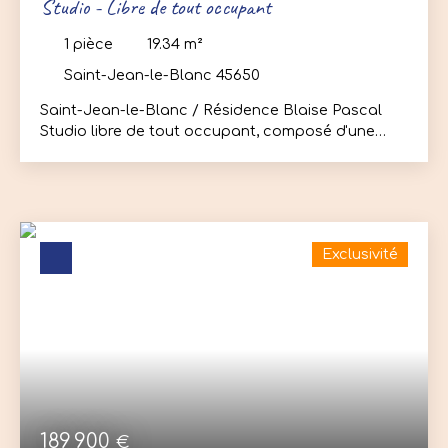
Studio - Libre de tout occupant
1
pièce
19.34
m²
Saint-Jean-le-Blanc 45650
Saint-Jean-le-Blanc / Résidence Blaise Pascal
Studio libre de tout occupant, composé d'une
entrée, pièce de vie / chambre, coin cuisine, salle
d'eau avec wc. L'appartement est vendu avec
tous les meubles. Chauffage et production d'eau
chaude électrique / individuel. Charges : 65€/mois
Taxe foncière : 442€ Idéal investissement locatif
Exclusivité
ou première acquisition. Pour plus d’informations
ou pour organiser une visite rapidement,
contactez-nous !
189 900
€