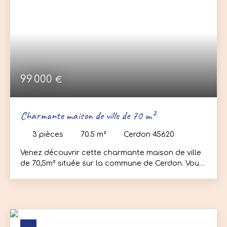
première acquisition. Contactez-nous rapidement
pour organiser rapidement une visite ! Prix de
vente 135 000€ dont 8000€ TTC d’honoraires à la
charge de l‘acquéreur.
99 000
€
Charmante maison de ville de 70 m²
3
pièces
70.5
m²
Cerdon 45620
Venez découvrir cette charmante maison de ville
de 70,5m² située sur la commune de Cerdon. Vous
y trouverez le charme de l’ancien ainsi que la
proximité des commerces du village tout en
bénéficiant d’un coin jardin en plein centre. Elle se
compose au rez-de-chaussée d’une entrée
donnant sur la cuisine américaine aménagée et
équipée, d’un salon/ salle à manger donnant