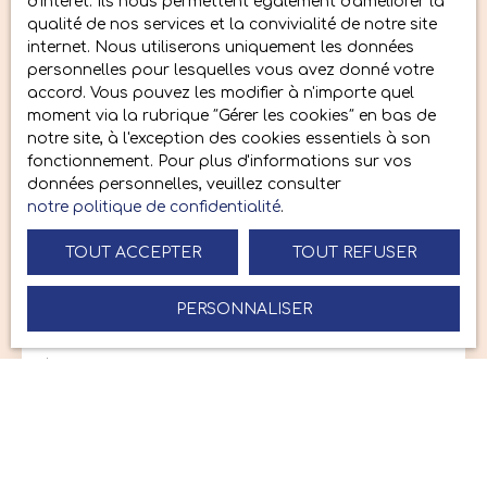
d'intérêt. Ils nous permettent également d'améliorer la
desservant 3 chambres, une buanderie avec wc,
qualité de nos services et la convivialité de notre site
une salle d’eau ainsi qu’un wc indépendant. Une
internet. Nous utiliserons uniquement les données
place de parking + un garage fermé en sous-sol.
personnelles pour lesquelles vous avez donné votre
L’appartement a été entièrement rénové, il est
accord. Vous pouvez les modifier à n'importe quel
équipée de la climatisation réversible. Chauffage
moment via la rubrique ″Gérer les cookies″ en bas de
et production d’eau chaude au gaz individuel.
notre site, à l'exception des cookies essentiels à son
Contactez nous pour organiser rapidement une
fonctionnement. Pour plus d'informations sur vos
visite !
données personnelles, veuillez consulter
notre politique de confidentialité
.
192 000
€
TOUT ACCEPTER
TOUT REFUSER
Entrepôt de 100 m² avec place de parking
PERSONNALISER
100
m²
Orléans 45000
À vendre - Entrepôt de 100 m² avec parking Situé
en rez-de-chaussée, cet entrepôt d'environ 100 m²
bénéficie d'un emplacement visible grâce à sa
vitrine donnant sur le Faubourg Bannier. Il dispose
de deux accès indépendants, offrant une grande
facilité d'exploitation et de circulation. Le bien est