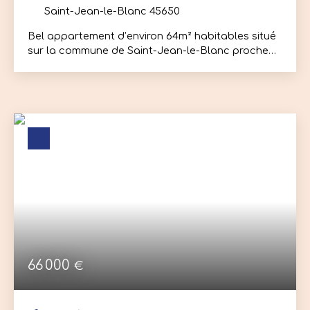
Saint-Jean-le-Blanc 45650
Bel appartement d’environ 64m² habitables situé
sur la commune de Saint-Jean-le-Blanc proche
du centre-bourg, au sein d’une résidence calme,
sécurisée et bien entretenue. Il se compose d’une
entrée, pièce de vie, cuisine ouverte sur séjour, 2
chambres, salle de bain, Wc indépendant. Annexes
: Balcon, garage, place de parking privative
Chauffage et production d’eau chaude gaz
individuel. Idéal pour un investissement locatif ou
première acquisition. Contactez-nous rapidement
pour organiser rapidement une visite !
66 000
€