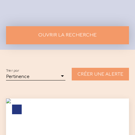
OUVRIR LA RECHERCHE
Vente
Location
Neuf
Type de bien
Appartement
Trier par
CRÉER UNE ALERTE
Pertinence
Localisation
Budget max (€)
Surface min (m²)