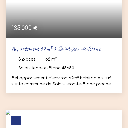
RECHERCHER
135 000
€
Appartement 62m² à Saint-jean-le-Blanc
3
pièces
62
m²
Saint-Jean-le-Blanc 45650
Bel appartement d’environ 62m² habitable situé
sur la commune de Saint-Jean-le-Blanc proche
du centre-bourg, au sein d’une résidence calme,
sécurisée (gardien) et bien entretenue. Il se
compose d’une entrée, pièce de vie, cuisine
fermée, 2 chambres, salle d’eau, wc indépendant.
Annexes : Pace de parking privative, cave
Chauffage et production d’eau chaude gaz
individuel. Idéal pour un investissement locatif ou