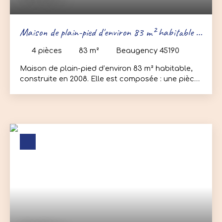
Maison de plain-pied d'environ 83 m² habitable -
3 chambres
4
pièces
83
m²
Beaugency 45190
Maison de plain-pied d’environ 83 m² habitable,
construite en 2008. Elle est composée : une pièce
de vie avec cuisine ouverte type US, 3 chambres,
salle de bains, wc indépendant. Annexes : Un
garage, une terrasse et jardin viennent compléter
le tout. Pour plus d’informations ou pour
organiser une visite, contactez-moi.