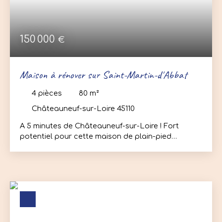
production d'eau chaude : pompe à chaleur (DPE :
C) Pour plus d’informations ou pour organiser une
visite rapidement, contactez-nous !
150 000
€
Maison à rénover sur Saint-Martin-d'Abbat
4
pièces
80
m²
Châteauneuf-sur-Loire 45110
A 5 minutes de Châteauneuf-sur-Loire ! Fort
potentiel pour cette maison de plain-pied
d’environ 80 m² habitable, idéalement située à
proximité du bourg de Saint-Martin-d’Abbat. Elle
se compose d’une entrée, d’une agréable pièce
de vie avec accès direct sur l’extérieur, d’une
cuisine indépendante, de deux chambres, d’une
salle d’eau ainsi que d’un wc séparé. Les combles
offrent un beau potentiel d’aménagement
supplémentaire selon vos envies. Vous