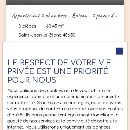
Appartement 2 chambres - Balcon - 2 places de
parking - Saint Jean le Blanc limite Orléans St
3
pièces
63.45
m²
Marceau
Saint-Jean-le-Blanc 45650
LE RESPECT DE VOTRE VIE
PRIVÉE EST UNE PRIORITÉ
Vendu
POUR NOUS
Nous utilisons des cookies afin de vous offrir une
expérience optimale et une communication pertinente
sur notre site. Grace à ces technologies, nous pouvons
vous proposer du contenu en rapport avec vos centres
d'intérêt. Ils nous permettent également d'améliorer la
qualité de nos services et la convivialité de notre site
Vendu
internet. Nous utiliserons uniquement les données