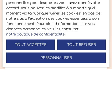
personnelles pour lesquelles vous avez donné votre
accord. Vous pouvez les modifier à n'importe quel
Maison à rénover - Saint-Denis-en-Val
moment via la rubrique ″Gérer les cookies″ en bas de
notre site, à l'exception des cookies essentiels à son
6
pièces
115
m²
fonctionnement. Pour plus d'informations sur vos
données personnelles, veuillez consulter
Saint-Denis-en-Val 45560
notre politique de confidentialité
.
TOUT ACCEPTER
TOUT REFUSER
PERSONNALISER
Vendu
Vendu