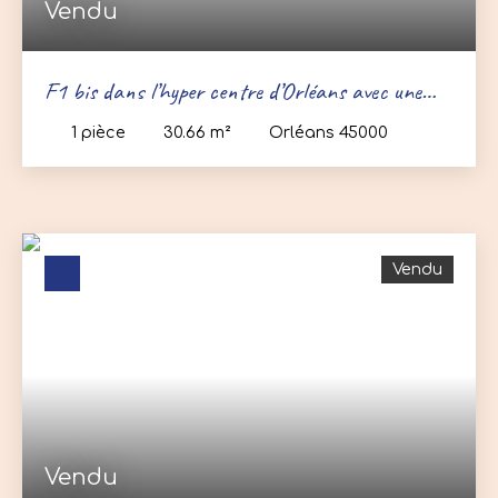
Vendu
F1 bis dans l’hyper centre d’Orléans avec une
cave
1
pièce
30.66
m²
Orléans 45000
Vendu
Vendu