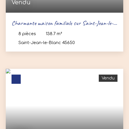
Vendu
Charmante maison familiale sur Saint-Jean-le-
Blanc
8
pièces
138.7
m²
Saint-Jean-le-Blanc 45650
Vendu