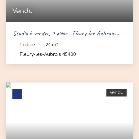
Vendu
Studio à vendre, 1 pièce - Fleury-les-Aubrais
45400
1
pièce
24
m²
Fleury-les-Aubrais 45400
Vendu