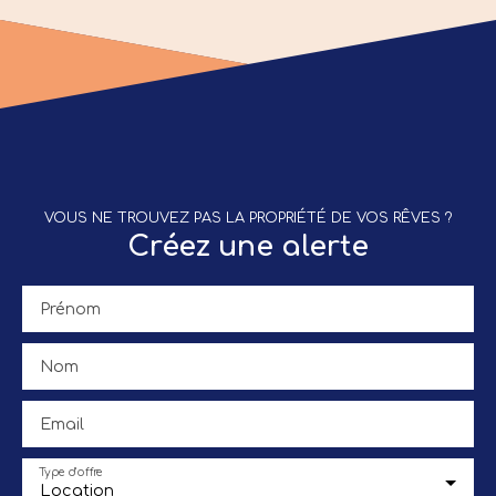
garantie : 1 380€ Contactez nous pour organiser
rapidement une visite !
VOUS NE TROUVEZ PAS LA PROPRIÉTÉ DE VOS RÊVES ?
Créez une alerte
Prénom
Nom
Email
Type d'offre
Location