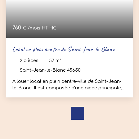
760
€ /mois HT HC
Local en plein centre de Saint-Jean-le-Blanc
2
pièces
57
m²
Saint-Jean-le-Blanc 45650
A louer local en plein centre-ville de Saint-Jean-
le-Blanc. Il est composée d'une pièce principale,
un couloir desservant un wc de type PMR, une
salle d'eau, une seconde pièce avec un wc
attenant. Une place de parking privative.
Informations financières : - 690€ / mois hors
charges - 70€ / mois de charges (taxe foncière,
eau, taxes ordures ménagères, entretien cour)
Total loyer : 760€ / mois hors TVA Dépôt de