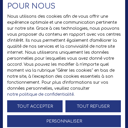
POUR NOUS
Pièces min
Nous utilisons des cookies afin de vous offrir une
expérience optimale et une communication pertinente
J'accepte le traitement de mes données personnelles
sur notre site. Grace à ces technologies, nous pouvons
conformément au RGPD. Si vous ne souhaitez pas faire l'objet
vous proposer du contenu en rapport avec vos centres
de prospection commerciale par voie téléphonique, vous
d'intérêt. Ils nous permettent également d'améliorer la
pouvez vous inscrire gratuitement sur la liste d'opposition au
qualité de nos services et la convivialité de notre site
démarchage téléphonique, prévu par l'article L223-1 du
internet. Nous utiliserons uniquement les données
code de la consommation, sur le site Internet
personnelles pour lesquelles vous avez donné votre
www.bloctel.gouv.fr ou par courrier adressé à :
accord. Vous pouvez les modifier à n'importe quel
moment via la rubrique ″Gérer les cookies″ en bas de
Société Worldline, Service Bloctel, CS 61311, 41013 BLOIS
notre site, à l'exception des cookies essentiels à son
CEDEX.
fonctionnement. Pour plus d'informations sur vos
données personnelles, veuillez consulter
Pour en savoir plus sur le traitement de vos données
notre politique de confidentialité
.
personnelles, veuillez consulter notre
politique de
confidentialité
.
TOUT ACCEPTER
TOUT REFUSER
PERSONNALISER
Recevoir des annonces