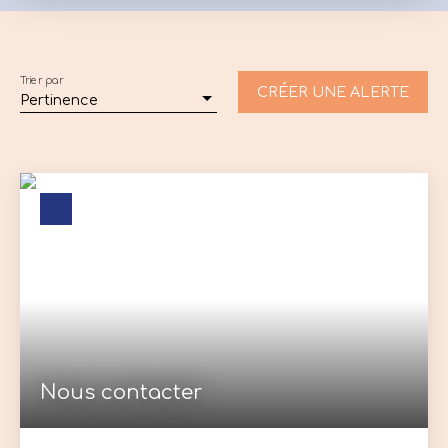
Vente
Location
Neuf
Type de bien
Maison
Trier par
CRÉER UNE ALERTE
Pertinence
Localisation
Fay-aux-Loges (45450)
Loyer max (€/mois)
Surface min (m²)
RECHERCHER
Nous contacter