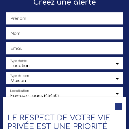
Créez une alerte
Prénom
Nom
Email
Type d'offre
Location
Type de bien
Maison
Localisation
Fay-aux-Loges (45450)
Loyer max (€/mois)
LE RESPECT DE VOTRE VIE
Surface min (m²)
PRIVÉE EST UNE PRIORITÉ