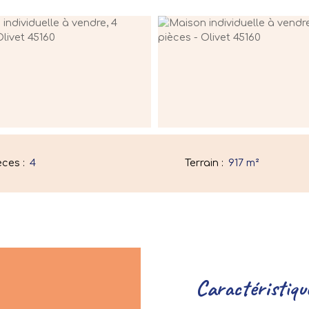
èces
:
4
Terrain
:
917
m²
Caractéristiqu