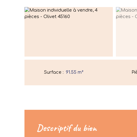
Surface
:
91.55
m²
Pi
Descriptif du bien