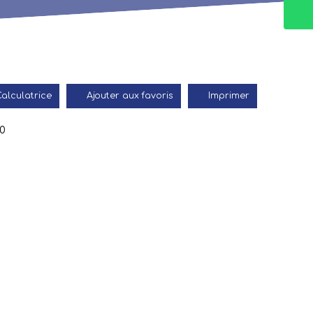
alculatrice
Ajouter aux favoris
Imprimer
50