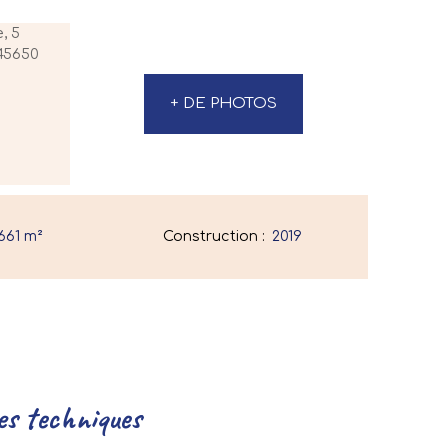
+ DE PHOTOS
661
m²
Construction
:
2019
es techniques