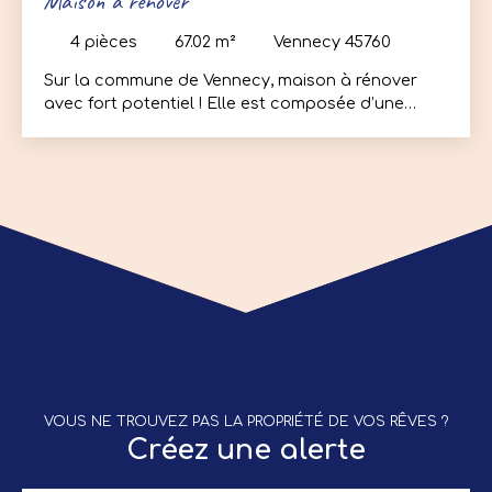
Maison à rénover
4
pièces
67.02
m²
Vennecy 45760
Sur la commune de Vennecy, maison à rénover
avec fort potentiel ! Elle est composée d’une
pièce de vie, cuisine séparée, 3 chambres, salle
d’eau, un wc indépendant. Combles entièrement
aménageables !! Annexes : Garage, cave, jardin.
Contactez moi rapidement pour planifier une
visite !
VOUS NE TROUVEZ PAS LA PROPRIÉTÉ DE VOS RÊVES ?
Créez une alerte