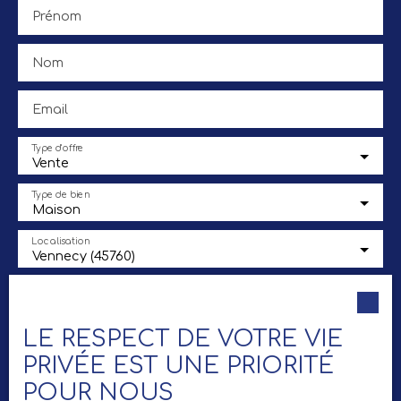
Prénom
Nom
Email
Type d'offre
Vente
Type de bien
Maison
Localisation
Vennecy (45760)
Budget max (€)
LE RESPECT DE VOTRE VIE
Surface min (m²)
PRIVÉE EST UNE PRIORITÉ
POUR NOUS
Pièces min