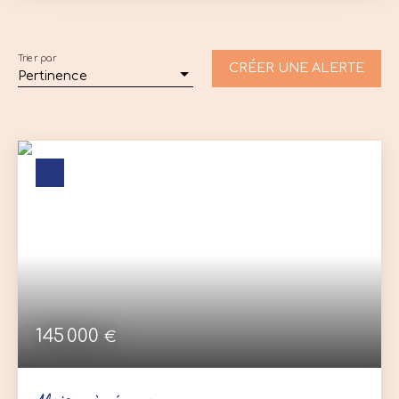
Type de bien
Maison
Trier par
CRÉER UNE ALERTE
Pertinence
Localisation
Vennecy (45760)
Budget max (€)
Surface min (m²)
RECHERCHER
145 000
€