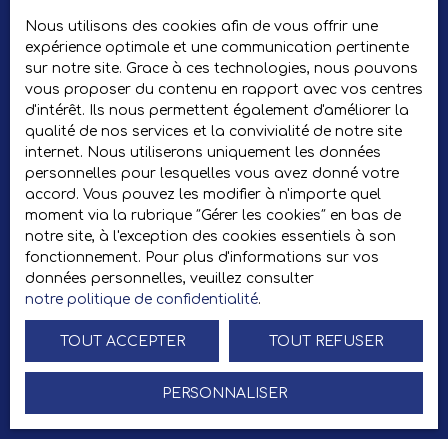
Nous utilisons des cookies afin de vous offrir une
J'accepte le traitement de mes données personnelles
expérience optimale et une communication pertinente
conformément au RGPD. Si vous ne souhaitez pas faire l'objet
sur notre site. Grace à ces technologies, nous pouvons
de prospection commerciale par voie téléphonique, vous
vous proposer du contenu en rapport avec vos centres
pouvez vous inscrire gratuitement sur la liste d'opposition au
d'intérêt. Ils nous permettent également d'améliorer la
démarchage téléphonique, prévu par l'article L223-1 du
qualité de nos services et la convivialité de notre site
code de la consommation, sur le site Internet
internet. Nous utiliserons uniquement les données
www.bloctel.gouv.fr ou par courrier adressé à :
personnelles pour lesquelles vous avez donné votre
accord. Vous pouvez les modifier à n'importe quel
Société Worldline, Service Bloctel, CS 61311, 41013 BLOIS
moment via la rubrique ″Gérer les cookies″ en bas de
CEDEX.
notre site, à l'exception des cookies essentiels à son
fonctionnement. Pour plus d'informations sur vos
Pour en savoir plus sur le traitement de vos données
données personnelles, veuillez consulter
personnelles, veuillez consulter notre
politique de
notre politique de confidentialité
.
confidentialité
.
TOUT ACCEPTER
TOUT REFUSER
Recevoir des annonces
PERSONNALISER